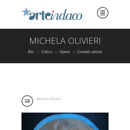
MICHELA OLIVIERI
Bio
Critica
Opere
Contatti artista
Michela Olivieri