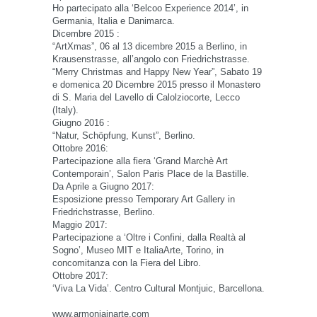
Ho partecipato alla ‘Belcoo Experience 2014’, in
Germania, Italia e Danimarca.
Dicembre 2015 :
“ArtXmas”, 06 al 13 dicembre 2015 a Berlino, in
Krausenstrasse, all’angolo con Friedrichstrasse.
“Merry Christmas and Happy New Year”, Sabato 19
e domenica 20 Dicembre 2015 presso il Monastero
di S. Maria del Lavello di Calolziocorte, Lecco
(Italy).
Giugno 2016 :
“Natur, Schöpfung, Kunst”, Berlino.
Ottobre 2016:
Partecipazione alla fiera ‘Grand Marchè Art
Contemporain’, Salon Paris Place de la Bastille.
Da Aprile a Giugno 2017:
Esposizione presso Temporary Art Gallery in
Friedrichstrasse, Berlino.
Maggio 2017:
Partecipazione a ‘Oltre i Confini, dalla Realtà al
Sogno’, Museo MIT e ItaliaArte, Torino, in
concomitanza con la Fiera del Libro.
Ottobre 2017:
‘Viva La Vida’. Centro Cultural Montjuic, Barcellona.
www.armoniainarte.com