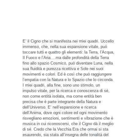
E’ il Cigno che si manifesta nei miei quadri. Uccello
immenso, che, nella sua espansione vitale, può
toccare tutti e quattro gli elementi: la Terra, l’Acqua,
Il Fuoco e l’Aria….ma dalle profondità della Terra
fino allo spazio Cosmico, può diventare Luna, nella
sua fluidità e purezza ricettiva e Sole nei suoi
movimenti e colori. Ed è così che può raggiungere
l’empatia con la Natura e lo Spazio che lo circonda.
I miei quadri, alla fine, sono uno stimolo, un
impulso vitale, per la ricerca e conoscenza di sé,
non come entità isolata, ma come entità ben
precisa che è parte integrante della Natura e
dell’Universo. E’ nell’espansione e ricerca
dell’Anima, dove ogni colore ed ogni movimento
risvegliano emozioni, sentimenti e vibrazione che è
musica in cui riconoscersi, che il Cigno dà il meglio
di sé. Credo che la Vecchia Era che ormai si sta
esaurendo, sia stata all’insegna delle tonalità del