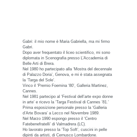
Gabri: il mio nome è Maria Gabriella, ma mi firmo
Gabri.
Dopo aver frequentato il liceo scientifico, mi sono
diplomata in Scenografia presso L’Accademia di
Belle Arti di Brera.
Nel 1980 ho partecipato alla ‘Mostra del decennale
di Palazzo Doria’, Genova, e mi è stata assegnata
la ‘Targa del Sole’.
Vinco il ‘Premio Foemina ‘80’, Galleria Martinez,
Cannes.
Nel 1981 partecipo al ‘Festival dell’arte expo donne
in arte’ e ricevo la ‘Targa Festival di Cannes ’81.’
Prima esposizione personale presso la ‘Galleria
d’Arte Bovara’ a Lecco nel Novembre 1989.
Nel Marzo 1990 espongo presso il ‘Centro
Fatebenefratelli’ di Valmadrera (LC).
Ho lavorato presso la ‘Top Soft’, cuscini in pelle
dipinti da artisti, di Cernusco Lombardone.