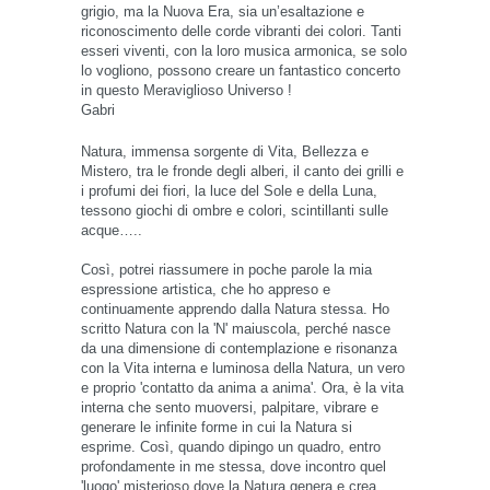
grigio, ma la Nuova Era, sia un’esaltazione e
riconoscimento delle corde vibranti dei colori. Tanti
esseri viventi, con la loro musica armonica, se solo
lo vogliono, possono creare un fantastico concerto
in questo Meraviglioso Universo !
Gabri
Natura, immensa sorgente di Vita, Bellezza e
Mistero, tra le fronde degli alberi, il canto dei grilli e
i profumi dei fiori, la luce del Sole e della Luna,
tessono giochi di ombre e colori, scintillanti sulle
acque…..
Così, potrei riassumere in poche parole la mia
espressione artistica, che ho appreso e
continuamente apprendo dalla Natura stessa. Ho
scritto Natura con la 'N' maiuscola, perché nasce
da una dimensione di contemplazione e risonanza
con la Vita interna e luminosa della Natura, un vero
e proprio 'contatto da anima a anima'. Ora, è la vita
interna che sento muoversi, palpitare, vibrare e
generare le infinite forme in cui la Natura si
esprime. Così, quando dipingo un quadro, entro
profondamente in me stessa, dove incontro quel
'luogo' misterioso dove la Natura genera e crea.