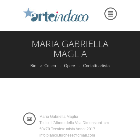
MARIA GABRIELLA
MAGLIA
Bio
Critica
Opere
Contatti artista
Maria Gabriella Maglia
Titolo: L'Albero della Vita Dimensioni: cm.
50x70 Tecnica: mista Anno: 2017
info:bianco.turchese@gmail.com