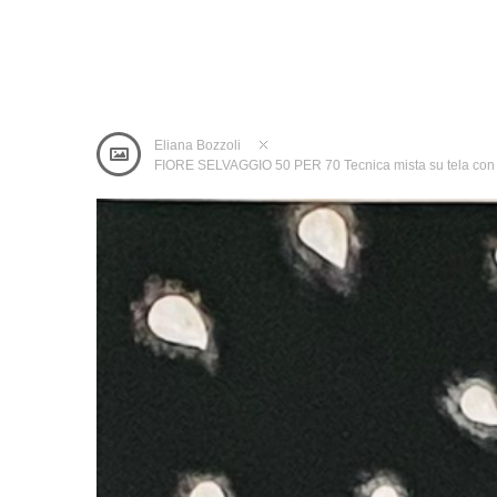
Eliana Bozzoli
FIORE SELVAGGIO 50 PER 70 Tecnica mista su tela con 