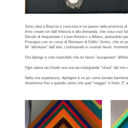
Sono nata a Brescia e cresciuta in un paese nella provincia di
Amo creare sin dall´infanzia e alla domanda, che cosa vuoi fa
Decido di frequentare il Liceo Artistico a Milano, portandolo p
Proseguo con un corso di Restauro di Edifici Storici, che mi po
Mi "allontano" dall´arte, continuando in svariati lavori, mome
Ora dipingo e creo manufatti che mi fanno "assaporare" different
Ogni opera racchiude una sua piccola/grande "storia" del mio 
Nella mia esperienza, dipingere è un pò come tornare bambina
ritrasforma fino a quando sento che quel "viaggio" è finito. E' a