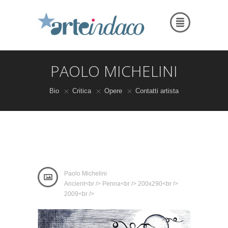
PAOLO MICHELINI
Bio
Critica
Opere
Contatti artista
Paolo Michelini
Ancient<br /> Penna<br /> 200x290<br />
2009<br />