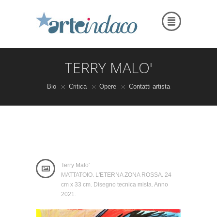
TERRY MALO'
Bio
Critica
Opere
Contatti artista
Terry Malo'
MATTATOIO. L'ETERNA ZONA ROSSA. 24
cm x 33 cm. Disegno tecnica mista. Anno
2021.