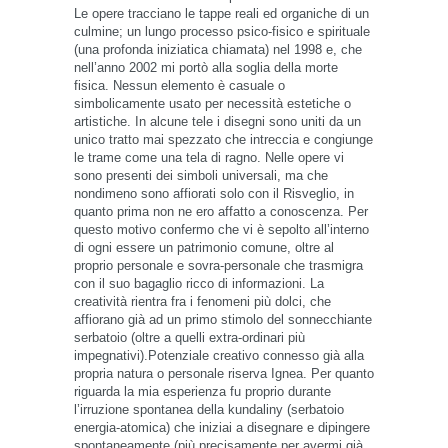
Le opere tracciano le tappe reali ed organiche di un
culmine; un lungo processo psico-fisico e spirituale
(una profonda iniziatica chiamata) nel 1998 e, che
nell’anno 2002 mi portò alla soglia della morte
fisica. Nessun elemento è casuale o
simbolicamente usato per necessità estetiche o
artistiche. In alcune tele i disegni sono uniti da un
unico tratto mai spezzato che intreccia e congiunge
le trame come una tela di ragno. Nelle opere vi
sono presenti dei simboli universali, ma che
nondimeno sono affiorati solo con il Risveglio, in
quanto prima non ne ero affatto a conoscenza. Per
questo motivo confermo che vi è sepolto all’interno
di ogni essere un patrimonio comune, oltre al
proprio personale e sovra-personale che trasmigra
con il suo bagaglio ricco di informazioni. La
creatività rientra fra i fenomeni più dolci, che
affiorano già ad un primo stimolo del sonnecchiante
serbatoio (oltre a quelli extra-ordinari più
impegnativi).Potenziale creativo connesso già alla
propria natura o personale riserva Ignea. Per quanto
riguarda la mia esperienza fu proprio durante
l’irruzione spontanea della kundaliny (serbatoio
energia-atomica) che iniziai a disegnare e dipingere
spontaneamente (più precisamente per avermi già