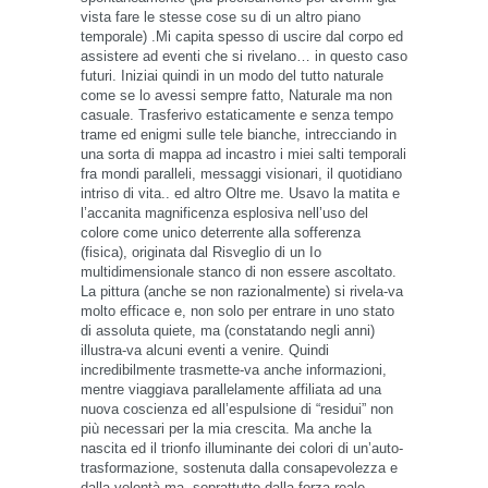
vista fare le stesse cose su di un altro piano
temporale) .Mi capita spesso di uscire dal corpo ed
assistere ad eventi che si rivelano… in questo caso
futuri. Iniziai quindi in un modo del tutto naturale
come se lo avessi sempre fatto, Naturale ma non
casuale. Trasferivo estaticamente e senza tempo
trame ed enigmi sulle tele bianche, intrecciando in
una sorta di mappa ad incastro i miei salti temporali
fra mondi paralleli, messaggi visionari, il quotidiano
intriso di vita.. ed altro Oltre me. Usavo la matita e
l’accanita magnificenza esplosiva nell’uso del
colore come unico deterrente alla sofferenza
(fisica), originata dal Risveglio di un Io
multidimensionale stanco di non essere ascoltato.
La pittura (anche se non razionalmente) si rivela-va
molto efficace e, non solo per entrare in uno stato
di assoluta quiete, ma (constatando negli anni)
illustra-va alcuni eventi a venire. Quindi
incredibilmente trasmette-va anche informazioni,
mentre viaggiava parallelamente affiliata ad una
nuova coscienza ed all’espulsione di “residui” non
più necessari per la mia crescita. Ma anche la
nascita ed il trionfo illuminante dei colori di un’auto-
trasformazione, sostenuta dalla consapevolezza e
dalla volontà ma, soprattutto dalla forza reale