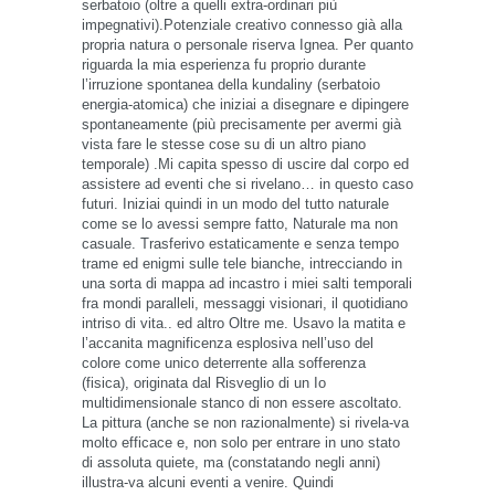
serbatoio (oltre a quelli extra-ordinari più
impegnativi).Potenziale creativo connesso già alla
propria natura o personale riserva Ignea. Per quanto
riguarda la mia esperienza fu proprio durante
l’irruzione spontanea della kundaliny (serbatoio
energia-atomica) che iniziai a disegnare e dipingere
spontaneamente (più precisamente per avermi già
vista fare le stesse cose su di un altro piano
temporale) .Mi capita spesso di uscire dal corpo ed
assistere ad eventi che si rivelano… in questo caso
futuri. Iniziai quindi in un modo del tutto naturale
come se lo avessi sempre fatto, Naturale ma non
casuale. Trasferivo estaticamente e senza tempo
trame ed enigmi sulle tele bianche, intrecciando in
una sorta di mappa ad incastro i miei salti temporali
fra mondi paralleli, messaggi visionari, il quotidiano
intriso di vita.. ed altro Oltre me. Usavo la matita e
l’accanita magnificenza esplosiva nell’uso del
colore come unico deterrente alla sofferenza
(fisica), originata dal Risveglio di un Io
multidimensionale stanco di non essere ascoltato.
La pittura (anche se non razionalmente) si rivela-va
molto efficace e, non solo per entrare in uno stato
di assoluta quiete, ma (constatando negli anni)
illustra-va alcuni eventi a venire. Quindi