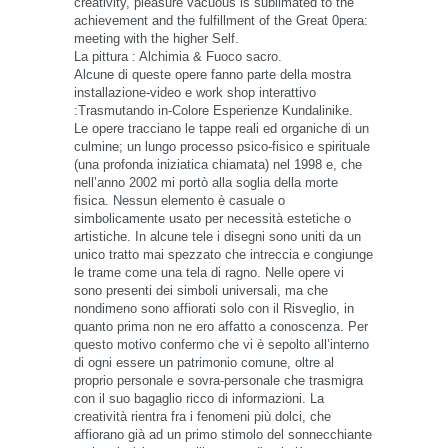
creativity, pleasure vacuous is sublimated to the
achievement and the fulfillment of the Great 0pera:
meeting with the higher Self.
La pittura : Alchimia & Fuoco sacro.
Alcune di queste opere fanno parte della mostra
installazione-video e work shop interattivo
:Trasmutando in-Colore Esperienze Kundalinike.
Le opere tracciano le tappe reali ed organiche di un
culmine; un lungo processo psico-fisico e spirituale
(una profonda iniziatica chiamata) nel 1998 e, che
nell’anno 2002 mi portò alla soglia della morte
fisica. Nessun elemento è casuale o
simbolicamente usato per necessità estetiche o
artistiche. In alcune tele i disegni sono uniti da un
unico tratto mai spezzato che intreccia e congiunge
le trame come una tela di ragno. Nelle opere vi
sono presenti dei simboli universali, ma che
nondimeno sono affiorati solo con il Risveglio, in
quanto prima non ne ero affatto a conoscenza. Per
questo motivo confermo che vi è sepolto all’interno
di ogni essere un patrimonio comune, oltre al
proprio personale e sovra-personale che trasmigra
con il suo bagaglio ricco di informazioni. La
creatività rientra fra i fenomeni più dolci, che
affiorano già ad un primo stimolo del sonnecchiante