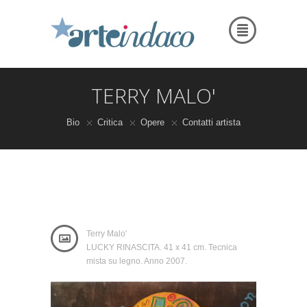
TERRY MALO'
Bio
Critica
Opere
Contatti artista
Terry Malo'
LUCKY RINASCITA. 41 x 41 cm. Tecnica
mista su legno. Anno 2007.