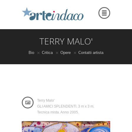
TERRY MALO'
Bio
Critica
Opere
Contatti artista
Terry Malo'
GLI AMICI SPLENDENTI. 3 m x 3 m.
Tecnica mista. Anno 2005.