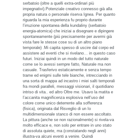
serbatoio (oltre a quelli extra-ordinari più
impegnativi).Potenziale creativo connesso già alla
propria natura o personale riserva Ignea. Per quanto
riguarda la mia esperienza fu proprio durante
l’irruzione spontanea della kundaliny (serbatoio
energia-atomica) che iniziai a disegnare e dipingere
spontaneamente (più precisamente per avermi già
vista fare le stesse cose su di un altro piano
temporale) .Mi capita spesso di uscire dal corpo ed
assistere ad eventi che si rivelano… in questo caso
futuri. Iniziai quindi in un modo del tutto naturale
come se lo avessi sempre fatto, Naturale ma non
casuale. Trasferivo estaticamente e senza tempo
trame ed enigmi sulle tele bianche, intrecciando in
una sorta di mappa ad incastro i miei salti temporali
fra mondi paralleli, messaggi visionari, il quotidiano
intriso di vita.. ed altro Oltre me. Usavo la matita e
l’accanita magnificenza esplosiva nell’uso del
colore come unico deterrente alla sofferenza
(fisica), originata dal Risveglio di un Io
multidimensionale stanco di non essere ascoltato.
La pittura (anche se non razionalmente) si rivela-va
molto efficace e, non solo per entrare in uno stato
di assoluta quiete, ma (constatando negli anni)
illustra-va alcuni eventi a venire. Quindi