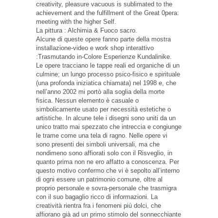
creativity, pleasure vacuous is sublimated to the
achievement and the fulfillment of the Great 0pera:
meeting with the higher Self.
La pittura : Alchimia & Fuoco sacro.
Alcune di queste opere fanno parte della mostra
installazione-video e work shop interattivo
:Trasmutando in-Colore Esperienze Kundalinike.
Le opere tracciano le tappe reali ed organiche di un
culmine; un lungo processo psico-fisico e spirituale
(una profonda iniziatica chiamata) nel 1998 e, che
nell’anno 2002 mi portò alla soglia della morte
fisica. Nessun elemento è casuale o
simbolicamente usato per necessità estetiche o
artistiche. In alcune tele i disegni sono uniti da un
unico tratto mai spezzato che intreccia e congiunge
le trame come una tela di ragno. Nelle opere vi
sono presenti dei simboli universali, ma che
nondimeno sono affiorati solo con il Risveglio, in
quanto prima non ne ero affatto a conoscenza. Per
questo motivo confermo che vi è sepolto all’interno
di ogni essere un patrimonio comune, oltre al
proprio personale e sovra-personale che trasmigra
con il suo bagaglio ricco di informazioni. La
creatività rientra fra i fenomeni più dolci, che
affiorano già ad un primo stimolo del sonnecchiante